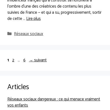
influenceur français qui a construit sa notoriété à
l’ombre d’une des créatrices de contenu les plus
suivies de France — et qui a su, progressivement, sortir
de cette …
Lire plus
Catégories
Réseaux sociaux
Page
Page
Page
1
2
…
6
→
suivant
Articles
Réseaux sociaux dangereux : ce qui menace vraiment
vos enfants