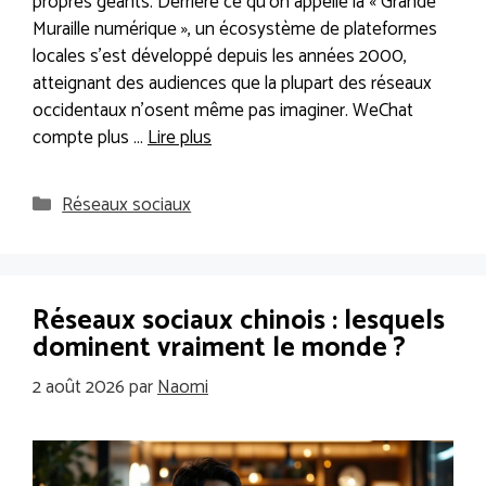
propres géants. Derrière ce qu’on appelle la « Grande
Muraille numérique », un écosystème de plateformes
locales s’est développé depuis les années 2000,
atteignant des audiences que la plupart des réseaux
occidentaux n’osent même pas imaginer. WeChat
compte plus …
Lire plus
Catégories
Réseaux sociaux
Réseaux sociaux chinois : lesquels
dominent vraiment le monde ?
2 août 2026
par
Naomi