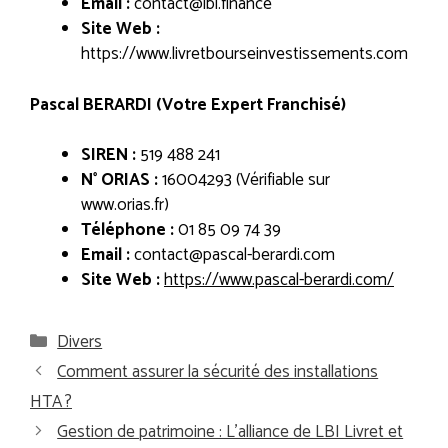
Email :
contact@lbi.finance
Site Web :
https://www.livretbourseinvestissements.com
Pascal BERARDI (Votre Expert Franchisé)
SIREN :
519 488 241
N° ORIAS :
16004293 (Vérifiable sur
www.orias.fr)
Téléphone :
01 85 09 74 39
Email :
contact@pascal-berardi.com
Site Web :
https://www.pascal-berardi.com/
Catégories
Divers
Comment assurer la sécurité des installations
HTA ?
Gestion de patrimoine : L’alliance de LBI Livret et