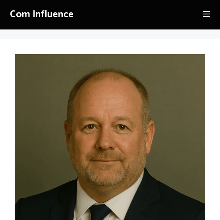
Aller
Com Influence
Me
au
contenu