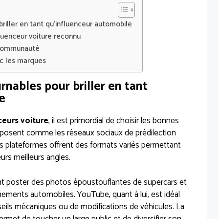
riller en tant qu’influenceur automobile
fluenceur voiture reconnu
a communauté
ec les marques
nables pour briller en tant
e
ceurs voiture
, il est primordial de choisir les bonnes
posent comme les réseaux sociaux de prédilection
s plateformes offrent des formats variés permettant
urs meilleurs angles.
 poster des photos époustouflantes de supercars et
énements automobiles. YouTube, quant à lui, est idéal
seils mécaniques ou de modifications de véhicules. La
met de toucher un large public et de diversifier son