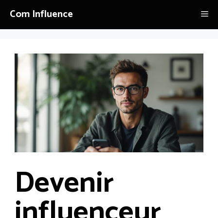
Aller
Com Influence
Me
au
contenu
Devenir
influenceur