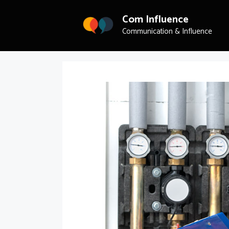
Aller
au
Com Influence
contenu
Communication & Influence