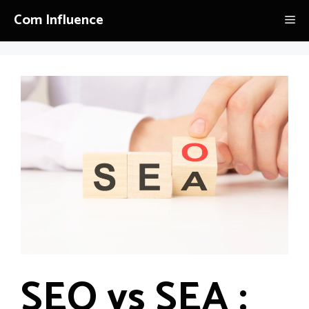
Aller
Com Influence
Me
au
contenu
SEO vs SEA :